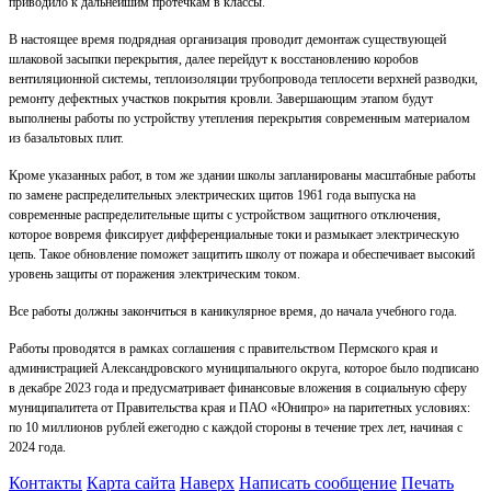
приводило к дальнейшим протечкам в классы.
В настоящее время подрядная организация проводит демонтаж существующей
шлаковой засыпки перекрытия, далее перейдут к восстановлению коробов
вентиляционной системы, теплоизоляции трубопровода теплосети верхней разводки,
ремонту дефектных участков покрытия кровли. Завершающим этапом будут
выполнены работы по устройству утепления перекрытия современным материалом
из базальтовых плит.
Кроме указанных работ, в том же здании школы запланированы масштабные работы
по замене распределительных электрических щитов 1961 года выпуска на
современные распределительные щиты с устройством защитного отключения,
которое вовремя фиксирует дифференциальные токи и размыкает электрическую
цепь. Такое обновление поможет защитить школу от пожара и обеспечивает высокий
уровень защиты от поражения электрическим током.
Все работы должны закончиться в каникулярное время, до начала учебного года.
Работы проводятся в рамках соглашения с правительством Пермского края и
администрацией Александровского муниципального округа, которое было подписано
в декабре 2023 года и предусматривает финансовые вложения в социальную сферу
муниципалитета от Правительства края и ПАО «Юнипро» на паритетных условиях:
по 10 миллионов рублей ежегодно с каждой стороны в течение трех лет, начиная с
2024 года.
Контакты
Карта сайта
Наверх
Написать сообщение
Печать