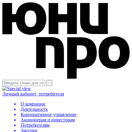
Личный кабинет
потребителя
О компании
Деятельность
Корпоративное управление
Акционерам и инвесторам
Потребителям
Закупки