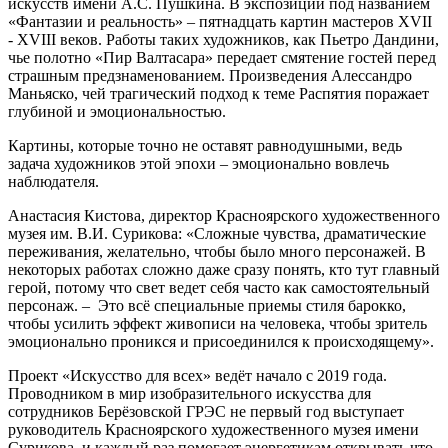
искусств имени А.С. Пушкина. В экспозиции под названием
«Фантазии и реальность» – пятнадцать картин мастеров XVII
- XVIII веков. Работы таких художников, как Пьетро Дандини,
чье полотно «Пир Валтасара» передает смятение гостей перед
страшным предзнаменованием. Произведения Алессандро
Маньяско, чей трагический подход к теме Распятия поражает
глубиной и эмоциональностью.
Картины, которые точно не оставят равнодушными, ведь
задача художников этой эпохи – эмоционально вовлечь
наблюдателя.
Анастасия Кистова, директор Красноярского художественного
музея им. В.И. Сурикова: «Сложные чувства, драматические
переживания, желательно, чтобы было много персонажей. В
некоторых работах сложно даже сразу понять, кто тут главный
герой, потому что свет ведет себя часто как самостоятельный
персонаж. – Это всё специальные приемы стиля барокко,
чтобы усилить эффект живописи на человека, чтобы зритель
эмоционально проникся и присоединился к происходящему».
Проект «Искусство для всех» ведёт начало с 2019 года.
Проводником в мир изобразительного искусства для
сотрудников Берёзовской ГРЭС не первый год выступает
руководитель Красноярского художественного музея имени
Сурикова, и каждый раз помогает энергетикам открывать что-