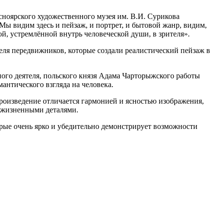
асноярского художественного музея им. В.И. Сурикова
Мы видим здесь и пейзаж, и портрет, и бытовой жанр, видим,
ой, устремлённой внутрь человеческой души, в зрителя».
ля передвижников, которые создали реалистический пейзаж в
ного деятеля, польского князя Адама Чарторыжского работы
антического взгляда на человека.
оизведение отличается гармонией и ясностью изображения,
о жизненными деталями.
орые очень ярко и убедительно демонстрирует возможности