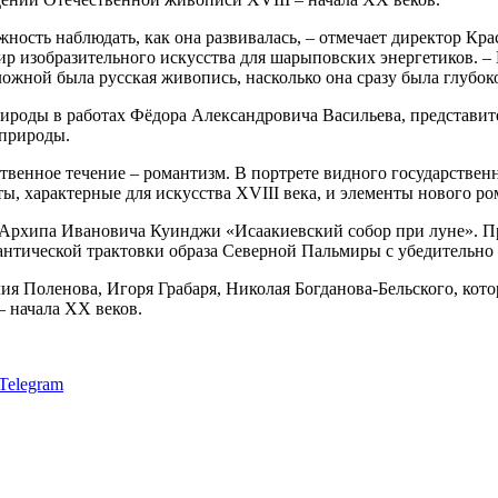
жность наблюдать, как она развивалась, – отмечает директор Кр
р изобразительного искусства для шарыповских энергетиков. – 
ложной была русская живопись, насколько она сразу была глубок
роды в работах Фёдора Александровича Васильева, представите
 природы.
ственное течение – романтизм. В портрете видного государствен
 характерные для искусства XVIII века, и элементы нового ром
 Архипа Ивановича Куинджи «Исаакиевский собор при луне». Пр
антической трактовки образа Северной Пальмиры с убедительн
ия Поленова, Игоря Грабаря, Николая Богданова-Бельского, кот
 начала XX веков.
Telegram