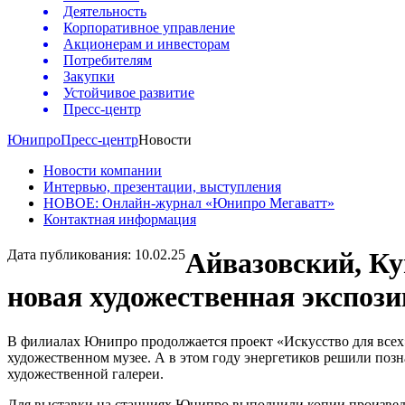
Деятельность
Корпоративное управление
Акционерам и инвесторам
Потребителям
Закупки
Устойчивое развитие
Пресс-центр
Юнипро
Пресс-центр
Новости
Новости компании
Интервью, презентации, выступления
НОВОЕ: Онлайн-журнал «Юнипро Мегаватт»
Контактная информация
Дата публикования: 10.02.25
Айвазовский, Ку
новая художественная экспоз
В филиалах Юнипро продолжается проект «Искусство для всех»
художественном музее. А в этом году энергетиков решили поз
художественной галереи.
Для выставки на станциях Юнипро выполнили копии произвед