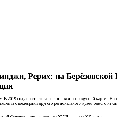
инджи, Рерих: на Берёзовско
иция
. В 2019 году он стартовал с выставки репродукций картин Ва
накомить с шедеврами другого регионального музея, одного из 
ений Отечественной живописи XVIII – начала XX веков.