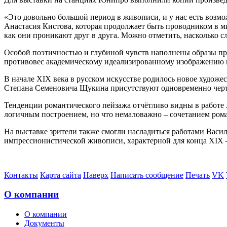
«Это довольно большой период в живописи, и у нас есть возмо
Анастасия Кистова, которая продолжает быть проводником в ми
как они проникают друг в друга. Можно отметить, насколько с
Особой поэтичностью и глубиной чувств наполнены образы при
противовес академическому идеализированному изображению
В начале XIX века в русском искусстве родилось новое художе
Степана Семеновича Щукина присутствуют одновременно черты,
Тенденции романтического пейзажа отчётливо видны в работе
логичным построением, но что немаловажно – сочетанием ром
На выставке зрители также смогли насладиться работами Васил
импрессионистической живописи, характерной для конца XIX –
Контакты
Карта сайта
Наверх
Написать сообщение
Печать
VK
О компании
О компании
Документы