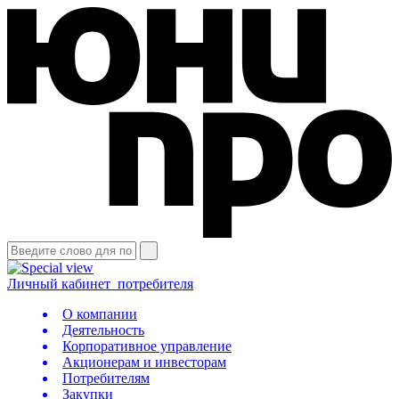
Личный кабинет
потребителя
О компании
Деятельность
Корпоративное управление
Акционерам и инвесторам
Потребителям
Закупки