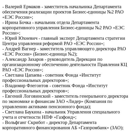
-
Валерий Ермаков - заместитель начальника Департамента
обеспечения реализации проектов Бизнес-единицы №2 РАО
«ЕЭС России»;
-
Ирина Бочка - начальник отдела Департамента
корпоративного управления Бизнес-единицы №2 РАО «ЕЭС
России»;
-
Юрий Юхневич - главный эксперт Департамента стратегии
Центра управления реформой РАО «ЕЭС России»;
-
Андрей Вагнер - заместитель управляющего директора РАО
«ЕЭС России» (Бизнес-единица №2);
-
Александр Захаров - руководитель Дирекции по
организационному обеспечению деятельности Правления КЦ
РАО «ЕЭС России»;
-
Светлана Цапаева - советник Фонда «Институт
профессиональных директоров»;
-
Владимир Флегонтов - советник Фонда «Институт
профессиональных директоров»;
-
Евгений Логовинский - заместитель генерального директора
по экономике и финансам ЗАО «Лидер» (Компания по
управлению активами пенсионного фонда);
-
Светлана Баукина - начальник Управления специального
учета и отчетности НПФ «Газфонд»;
-
Вольфганг Скрибот - директор Департамента
корпоративного финансирования АБ «Газпромбанк» (ЗАО);