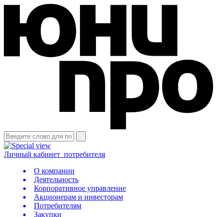
Личный кабинет
потребителя
О компании
Деятельность
Корпоративное управление
Акционерам и инвесторам
Потребителям
Закупки