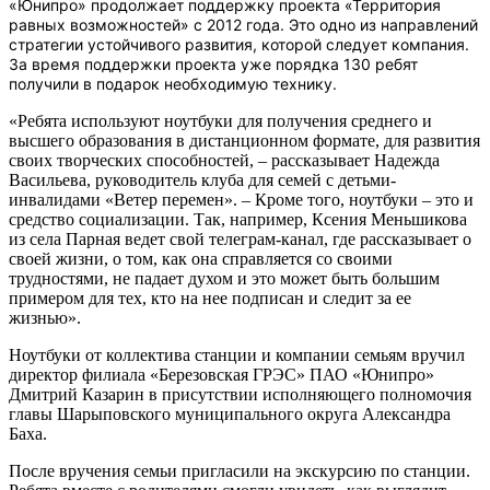
«Юнипро» продолжает поддержку проекта «Территория
равных возможностей» с 2012 года. Это одно из направлений
стратегии устойчивого развития, которой следует компания.
За время поддержки проекта уже порядка 130 ребят
получили в подарок необходимую технику.
«Ребята используют ноутбуки для получения среднего и
высшего образования в дистанционном формате, для развития
своих творческих способностей, – рассказывает Надежда
Васильева, руководитель клуба для семей с детьми-
инвалидами «Ветер перемен». – Кроме того, ноутбуки – это и
средство социализации. Так, например, Ксения Меньшикова
из села Парная ведет свой телеграм-канал, где рассказывает о
своей жизни, о том, как она справляется со своими
трудностями, не падает духом и это может быть большим
примером для тех, кто на нее подписан и следит за ее
жизнью».
Ноутбуки от коллектива станции и компании семьям вручил
директор филиала «Березовская ГРЭС» ПАО «Юнипро»
Дмитрий Казарин в присутствии исполняющего полномочия
главы Шарыповского муниципального округа Александра
Баха.
После вручения семьи пригласили на экскурсию по станции.