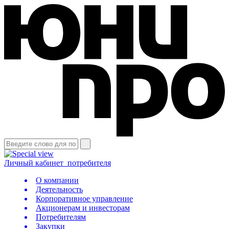
Личный кабинет
потребителя
О компании
Деятельность
Корпоративное управление
Акционерам и инвесторам
Потребителям
Закупки