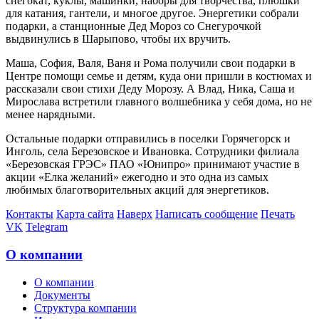
снегокат, куклы, машинки, наборы для творчества, плюшки
для катания, гантели, и многое другое. Энергетики собрали
подарки, а станционные Дед Мороз со Снегурочкой
выдвинулись в Шарыпово, чтобы их вручить.
Маша, София, Валя, Ваня и Рома получили свои подарки в
Центре помощи семье и детям, куда они пришли в костюмах и
рассказали свои стихи Деду Морозу. А Влад, Ника, Саша и
Мирослава встретили главного волшебника у себя дома, но не
менее нарядными.
Остальные подарки отправились в поселки Горячегорск и
Инголь, села Березовское и Ивановка. Сотрудники филиала
«Березовская ГРЭС» ПАО «Юнипро» принимают участие в
акции «Елка желаний» ежегодно и это одна из самых
любимых благотворительных акций для энергетиков.
Контакты
Карта сайта
Наверх
Написать сообщение
Печать
VK
Telegram
О компании
О компании
Документы
Структура компании