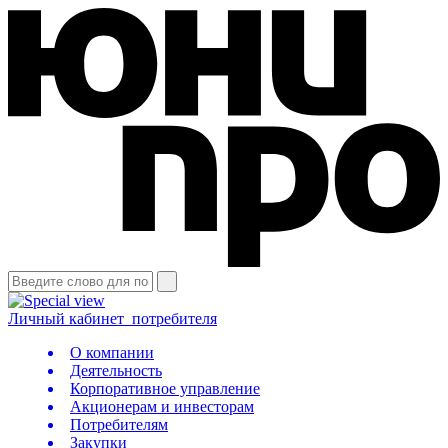
Личный кабинет
потребителя
О компании
Деятельность
Корпоративное управление
Акционерам и инвесторам
Потребителям
Закупки