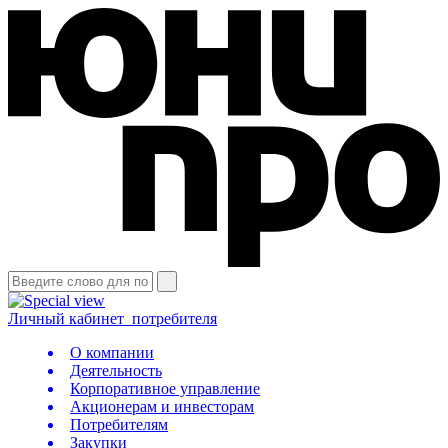
Личный кабинет
потребителя
О компании
Деятельность
Корпоративное управление
Акционерам и инвесторам
Потребителям
Закупки