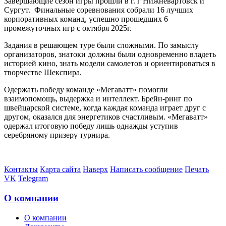
Завершающие сезон игры прошли в г. г Нижневартовск и
Сургут. Финальные соревнования собрали 16 лучших
корпоративных команд, успешно прошедших 6
промежуточных игр с октября 2025г.
Задания в решающем туре были сложными. По замыслу
организаторов, знатоки должны были одновременно владеть
историей кино, знать модели самолетов и ориентироваться в
творчестве Шекспира.
Одержать победу команде «Мегаватт» помогли
взаимопомощь, выдержка и интеллект. Брейн-ринг по
швейцарской системе, когда каждая команда играет друг с
другом, оказался для энергетиков счастливым. «Мегаватт»
одержал итоговую победу лишь однажды уступив
серебряному призеру турнира.
Контакты
Карта сайта
Наверх
Написать сообщение
Печать
VK
Telegram
О компании
О компании