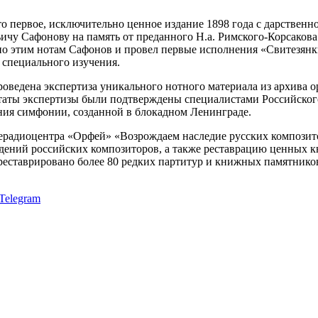
то первое, исключительно ценное издание 1898 года с дарствен
чу Сафонову на память от преданного Н.а. Римского-Корсакова
 по этим нотам Сафонов и провел первые исполнения «Свитезянки
 специального изучения.
оведена экспертиза уникального нотного материала из архива о
таты экспертизы были подтверждены специалистами Российског
ния симфонии, созданной в блокадном Ленинграде.
диоцентра «Орфей» «Возрождаем наследие русских композиторо
ений российских композиторов, а также реставрацию ценных кн
реставрировано более 80 редких партитур и книжных памятнико
Telegram