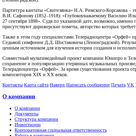
Партитура кантаты «Свитезянка» Н.А. Римского-Корсакова – э
В.И. Сафонову (1852–1918): «Глубокоуважаемому Василию Ильи
27 сентября 1898». Судя по указанной дате, возможно, именно
присутствуют дирижерские пометы, авторство которых требует
Также в этом году специалистами Телерадиоцентра «Орфей» пр
Седьмой симфонии Д.Д. Шостаковича (Ленинградской). Резуль
ценным источником для изучения истории создания и исполне
Совместный мультимедийный проект компании Юнипро и Телера
сохранение и популяризацию утерянных музыкальных произвед
Телерадиоцентра «Орфей». За время существования проекта от
композиторов XIX и XX веков.
Контакты
Карта сайта
Наверх
Написать сообщение
Печать
VK
О компании
О компании
Документы
Структура компании
Инвестиции
Корпоративная социальная ответственность
Работа в компании