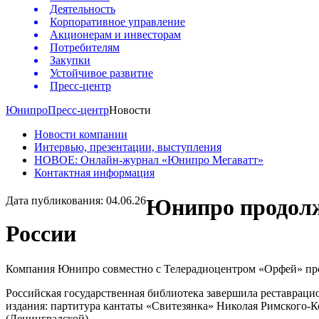
Деятельность
Корпоративное управление
Акционерам и инвесторам
Потребителям
Закупки
Устойчивое развитие
Пресс-центр
Юнипро
Пресс-центр
Новости
Новости компании
Интервью, презентации, выступления
НОВОЕ: Онлайн-журнал «Юнипро Мегаватт»
Контактная информация
Дата публикования: 04.06.26
Юнипро продолж
России
Компания Юнипро совместно с Телерадиоцентром «Орфей» прод
Российская государственная библиотека завершила реставраци
издания: партитура кантаты «Свитезянка» Николая Римского-К
(Ленинградской).