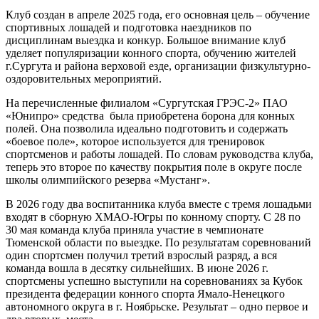
Клуб создан в апреле 2025 года, его основная цель – обучение
спортивных лошадей и подготовка наездников по
дисциплинам выездка и конкур. Большое внимание клуб
уделяет популяризации конного спорта, обучению жителей
г.Сургута и района верховой езде, организации физкультурно-
оздоровительных мероприятий.
На перечисленные филиалом «Сургутская ГРЭС-2» ПАО
«Юнипро» средства была приобретена борона для конных
полей. Она позволила идеально подготовить и содержать
«боевое поле», которое используется для тренировок
спортсменов и работы лошадей. По словам руководства клуба,
теперь это второе по качеству покрытия поле в округе после
школы олимпийского резерва «Мустанг».
В 2026 году два воспитанника клуба вместе с тремя лошадьми
входят в сборную ХМАО-Югры по конному спорту. С 28 по
30 мая команда клуба приняла участие в чемпионате
Тюменской области по выездке. По результатам соревнований
один спортсмен получил третий взрослый разряд, а вся
команда вошла в десятку сильнейших. В июне 2026 г.
спортсмены успешно выступили на соревнованиях за Кубок
президента федерации конного спорта Ямало-Ненецкого
автономного округа в г. Ноябрьске. Результат – одно первое и