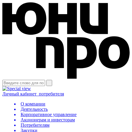
Личный кабинет
потребителя
О компании
Деятельность
Корпоративное управление
Акционерам и инвесторам
Потребителям
Закупки