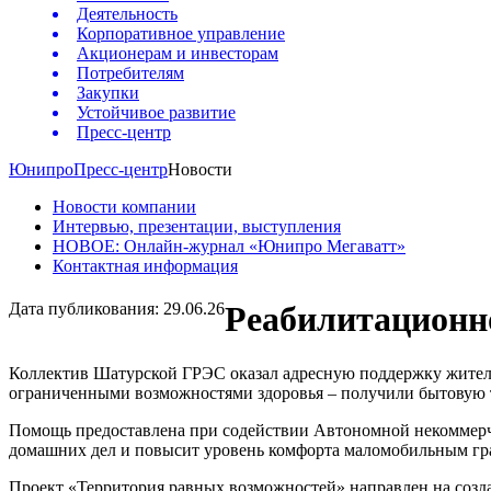
Деятельность
Корпоративное управление
Акционерам и инвесторам
Потребителям
Закупки
Устойчивое развитие
Пресс-центр
Юнипро
Пресс-центр
Новости
Новости компании
Интервью, презентации, выступления
НОВОЕ: Онлайн-журнал «Юнипро Мегаватт»
Контактная информация
Дата публикования: 29.06.26
Реабилитационно
Коллектив Шатурской ГРЭС оказал адресную поддержку жителя
ограниченными возможностями здоровья – получили бытовую т
Помощь предоставлена при содействии Автономной некоммерч
домашних дел и повысит уровень комфорта маломобильным г
Проект «Территория равных возможностей» направлен на созд