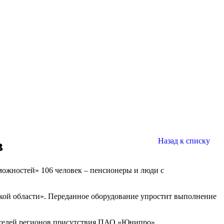
в
Назад к списку
можностей» 106 человек – пенсионеры и люди с
ой области». Переданное оборудование упростит выполнение
ителей регионов присутствия ПАО «Юнипро».