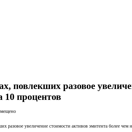
ах, повлекших разовое увелич
а 10 процентов
азмещено
х разовое увеличение стоимости активов эмитента более чем на