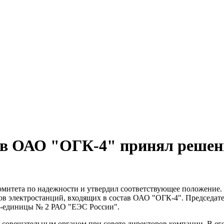
ов ОАО "ОГК-4" принял решени
митета по надежности и утвердил соответствующее положение. 
в электростанций, входящих в состав ОАО "ОГК-4". Председате
ес-единицы № 2 РАО "ЕЭС России".
совещательным органом при совете директоров компании. В его