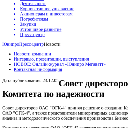
Деятельность
Корпоративное управление
Акционерам и инвесторам
Потребителям
Закупки
Устойчивое развитие
Пресс-центр
Юнипро
Пресс-центр
Новости
Новости компании
Интервью, презентации, выступления
НОВОЕ: Онлайн-журнал «Юнипро Мегаватт»
Контактная информация
Дата публикования: 23.12.05
Совет директор
Комитета по надежности
Совет директоров ОАО "ОГК-4" принял решение о создании Ко
ОАО "ОГК-4", а также представители миноритарных акционеро
анализа и методологического обеспечения производства Бизн
Комитет по надежности ОАО "ОГК-4" является консультативно-