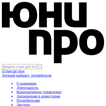
Личный кабинет
потребителя
О компании
Деятельность
Корпоративное управление
Акционерам и инвесторам
Потребителям
Закупки