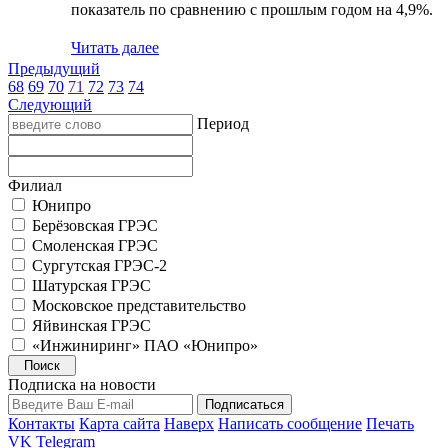
показатель по сравнению с прошлым годом на 4,9%.
Читать далее
Предыдущий
68
69
70
71
72
73
74
Следующий
Период
Филиал
Юнипро
Берёзовская ГРЭС
Смоленская ГРЭС
Сургутская ГРЭС-2
Шатурская ГРЭС
Московское представительство
Яйвинская ГРЭС
«Инжиниринг» ПАО «Юнипро»
Подписка на новости
Контакты
Карта сайта
Наверх
Написать сообщение
Печать
VK
Telegram