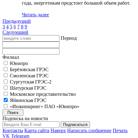
года, энергетикам предстоит большой объем работ.
Читать далее
Предыдущий
3
4
5
6
7
8
9
Следующий
Период
Филиал
Юнипро
Берёзовская ГРЭС
Смоленская ГРЭС
Сургутская ГРЭС-2
Шатурская ГРЭС
Московское представительство
Яйвинская ГРЭС
«Инжиниринг» ПАО «Юнипро»
Подписка на новости
Контакты
Карта сайта
Наверх
Написать сообщение
Печать
VK
Telegram