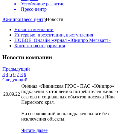
Устойчивое развитие
Пресс-центр
Юнипро
Пресс-центр
Новости
Новости компании
Интервью, презентации, выступления
НОВОЕ: Онлайн-журнал «Юнипро Мегаватт»
Контактная информация
Новости компании
Предыдущий
3
4
5
6
7
8
9
Следующий
Филиал «Яйвинская ГРЭС» ПАО «Юнипро»
подключил к отоплению потребителей жилого
20.09.22
сектора и социальных объектов поселка Яйва
Пермского края.
На сегодняшний день подключены все без
исключения объекты.
Читать далее