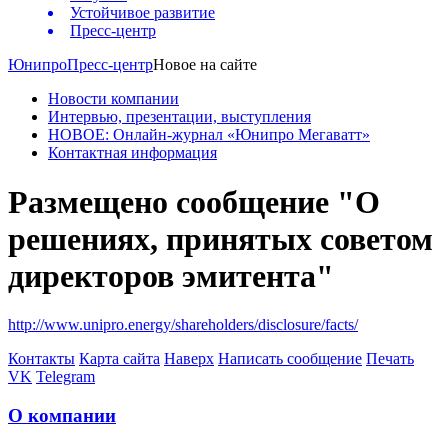
Устойчивое развитие
Пресс-центр
Юнипро
Пресс-центр
Новое на сайте
Новости компании
Интервью, презентации, выступления
НОВОЕ: Онлайн-журнал «Юнипро Мегаватт»
Контактная информация
Размещено сообщение "О
решениях, принятых советом
директоров эмитента"
http://www.unipro.energy/shareholders/disclosure/facts/
Контакты
Карта сайта
Наверх
Написать сообщение
Печать
VK
Telegram
О компании