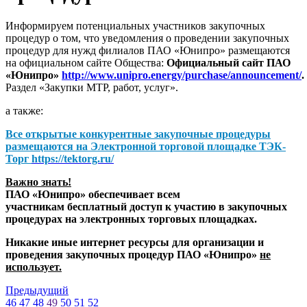
Информируем потенциальных участников закупочных
процедур о том, что уведомления о проведении закупочных
процедур для нужд филиалов ПАО «Юнипро» размещаются
на официальном сайте Общества:
Официальный сайт ПАО
«Юнипро»
http://www.unipro.energy/purchase/announcement/
.
Раздел «Закупки МТР, работ, услуг».
а также:
Все открытые конкурентные закупочные процедуры
размещаются на
Электронной торговой площадке ТЭК-
Торг
https://tektorg.ru/
Важно знать!
ПАО «Юнипро» обеспечивает всем
участникам бесплатный доступ к участию в закупочных
процедурах на электронных торговых площадках.
Никакие иные интернет ресурсы для организации и
проведения закупочных процедур ПАО «Юнипро»
не
использует.
Предыдущий
46
47
48
49
50
51
52