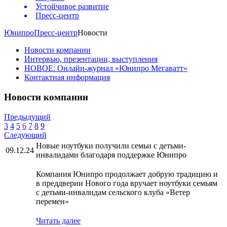
Устойчивое развитие
Пресс-центр
Юнипро
Пресс-центр
Новости
Новости компании
Интервью, презентации, выступления
НОВОЕ: Онлайн-журнал «Юнипро Мегаватт»
Контактная информация
Новости компании
Предыдущий
3
4
5
6
7
8
9
Следующий
Новые ноутбуки получили семьи с детьми-
09.12.24
инвалидами благодаря поддержке Юнипро
Компания Юнипро продолжает добрую традицию и
в преддверии Нового года вручает ноутбуки семьям
с детьми-инвалидам сельского клуба «Ветер
перемен»
Читать далее