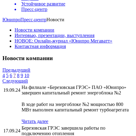
Устойчивое развитие
Пресс-центр
Юнипро
Пресс-центр
Новости
Новости компании
Интервью, презентации, выступления
НОВОЕ: Онлайн-журнал «Юнипро Мегаватт»
Контактная информация
Новости компании
Предыдущий
4
5
6
7
8
9
10
Следующий
На филиале «Березовская ГРЭС» ПАО «Юнипро»
19.09.24
завершен капитальный ремонт энергоблока №2
В ходе работ на энергоблоке №2 мощностью 800
МВт выполнен капитальный ремонт турбоагрегата
Читать далее
Березовская ГРЭС завершила работы по
17.09.24
подключению отопления