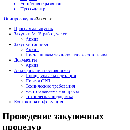
Устойчивое развитие
Пресс-центр
Юнипро
Закупки
Закупки
Программа закупок
Закупки МТР, работ, услуг
Архив
Закупки топлива
Архив
Поставщикам технологического топлива
Документы
Архив
Аккредитация поставщиков
Процедура аккредитации
Портал СРП
Технические требования
Часто задаваемые вопросы
Техническая поддержка
Контактная информация
Проведение закупочных
процедур