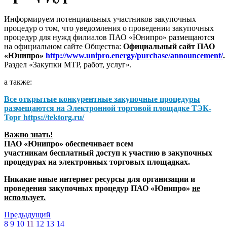
Информируем потенциальных участников закупочных
процедур о том, что уведомления о проведении закупочных
процедур для нужд филиалов ПАО «Юнипро» размещаются
на официальном сайте Общества:
Официальный сайт ПАО
«Юнипро»
http://www.unipro.energy/purchase/announcement/
.
Раздел «Закупки МТР, работ, услуг».
а также:
Все открытые конкурентные закупочные процедуры
размещаются на
Электронной торговой площадке ТЭК-
Торг
https://tektorg.ru/
Важно знать!
ПАО «Юнипро» обеспечивает всем
участникам бесплатный доступ к участию в закупочных
процедурах на электронных торговых площадках.
Никакие иные интернет ресурсы для организации и
проведения закупочных процедур ПАО «Юнипро»
не
использует.
Предыдущий
8
9
10
11
12
13
14