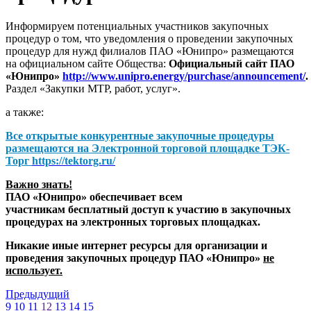
Информируем потенциальных участников закупочных
процедур о том, что уведомления о проведении закупочных
процедур для нужд филиалов ПАО «Юнипро» размещаются
на официальном сайте Общества:
Официальный сайт ПАО
«Юнипро»
http://www.unipro.energy/purchase/announcement/
.
Раздел «Закупки МТР, работ, услуг».
а также:
Все открытые конкурентные закупочные процедуры
размещаются на
Электронной торговой площадке ТЭК-
Торг
https://tektorg.ru/
Важно знать!
ПАО «Юнипро» обеспечивает всем
участникам бесплатный доступ к участию в закупочных
процедурах на электронных торговых площадках.
Никакие иные интернет ресурсы для организации и
проведения закупочных процедур ПАО «Юнипро»
не
использует.
Предыдущий
9
10
11
12
13
14
15