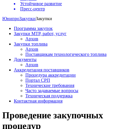
Устойчивое развитие
Пресс-центр
Юнипро
Закупки
Закупки
Программа закупок
Закупки МТР, работ, услуг
Архив
Закупки топлива
Архив
Поставщикам технологического топлива
Документы
Архив
Аккредитация поставщиков
Процедура аккредитации
Портал СРП
Технические требования
Часто задаваемые вопросы
Техническая поддержка
Контактная информация
Проведение закупочных
процедур