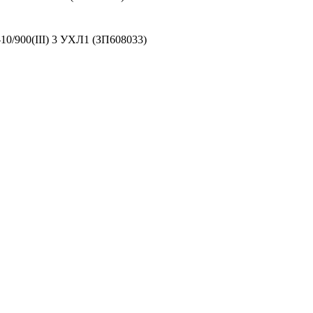
0/900(III) 3 УХЛ1 (ЗП608033)