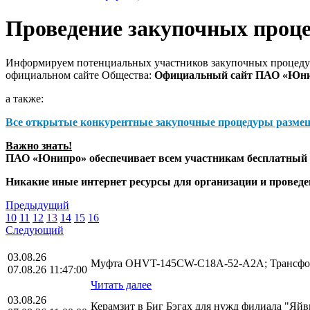
Проведение закупочных проц
Информируем потенциальных участников закупочных процедур
официальном сайте Общества:
Официальный сайт ПАО «Юн
а также:
Все открытые конкурентные закупочные процедуры разме
Важно знать!
ПАО «Юнипро» обеспечивает всем участникам бесплатный д
Никакие иные интернет ресурсы для организации и прове
Предыдущий
10
11
12
13
14
15
16
Следующий
03.08.26
Муфта OHVT-145CW-C18A-52-A2A; Трансфор
07.08.26 11:47:00
Читать далее
03.08.26
Керамзит в Биг Бэгах для нужд филиала "Яй