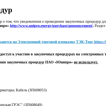
едур
 о том, что уведомления о проведении закупочных процедур 
ипро»
http://www.unipro.energy/purchase/announcement/
.
Раздел
щаются на
Электронной торговой площадке ТЭК-Торг
https:/
оступ к участию в закупочных процедурах на электронных 
дения закупочных процедур ПАО «Юнипро»
не использует.
маторы; Кабель (ЗП608053)
винская ГРЭС" (ЗП608049)