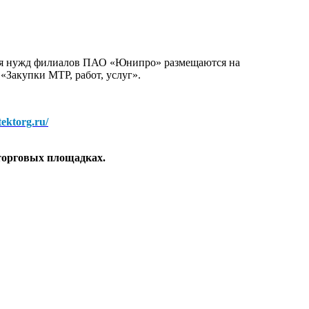
для нужд филиалов ПАО «Юнипро» размещаются на
 «Закупки МТР, работ, услуг».
/tektorg.ru/
торговых площадках.