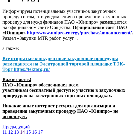
Информируем потенциальных участников закупочных
процедур о том, что уведомления о проведении закупочных
процедур для нужд филиалов ПАО «Юнипро» размещаются
на официальном сайте Общества:
Официальный сайт ПАО
«Юнипро»
http://www.unipro.energy/purchase/announcement/
.
Раздел «Закупки МТР, работ, услуг».
а также:
Все открытые конкурентные закупочные процедуры
размещаются на
Электронной торговой площадке ТЭК-
Торг
https://tektorg.ru/
Важно знать!
ПАО «Юнипро» обеспечивает всем
участникам бесплатный доступ к участию в закупочных
процедурах на электронных торговых площадках.
Никакие иные интернет ресурсы для организации и
проведения закупочных процедур ПАО «Юнипро»
не
использует.
Предыдущий
11
12
13
14
15
16
17