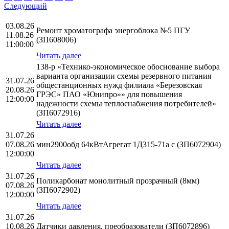
Следующий
03.08.26
Ремонт хроматографа энергоблока №5 ПГУ
11.08.26
(ЗП608006)
11:00:00
Читать далее
138-р «Технико-экономическое обоснование выбора
варианта организации схемы резервного питания
31.07.26
общестанционных нужд филиала «Березовская
20.08.26
ГРЭС» ПАО «Юнипро»» для повышения
12:00:00
надежности схемы теплоснабжения потребителей»
(ЗП6072916)
Читать далее
31.07.26
07.08.26
мин2900обд 64кВтАгрегат 1Д315-71а с (ЗП6072904)
12:00:00
Читать далее
31.07.26
Поликарбонат монолитный прозрачный (8мм)
07.08.26
(ЗП6072902)
12:00:00
Читать далее
31.07.26
10.08.26
Датчики давления, преобразователи (ЗП6072896)