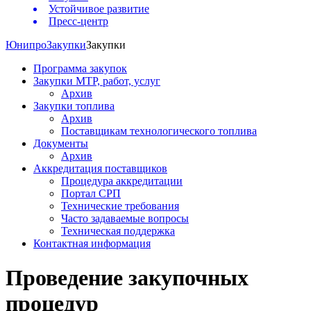
Устойчивое развитие
Пресс-центр
Юнипро
Закупки
Закупки
Программа закупок
Закупки МТР, работ, услуг
Архив
Закупки топлива
Архив
Поставщикам технологического топлива
Документы
Архив
Аккредитация поставщиков
Процедура аккредитации
Портал СРП
Технические требования
Часто задаваемые вопросы
Техническая поддержка
Контактная информация
Проведение закупочных
процедур