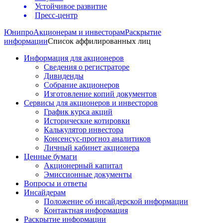
Устойчивое развитие
Пресс-центр
Юнипро
Акционерам и инвесторам
Раскрытие
информации
Список аффилированных лиц
Информация для акционеров
Сведения о регистраторе
Дивиденды
Собрание акционеров
Изготовление копий документов
Сервисы для акционеров и инвесторов
График курса акций
Исторические котировки
Калькулятор инвестора
Консенсус-прогноз аналитиков
Личный кабинет акционера
Ценные бумаги
Акционерный капитал
Эмиссионные документы
Вопросы и ответы
Инсайдерам
Положение об инсайдерской информации
Контактная информация
Раскрытие информации