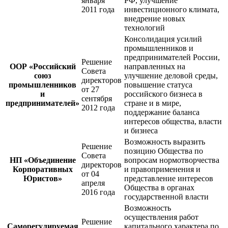
января
РФ, улучшение
2011 года
инвестиционного климата,
внедрение новых
технологий
Консолидация усилий
промышленников и
предпринимателей России,
Решение
ООР «Российский
направленных на
Совета
союз
улучшение деловой среды,
директоров
промышленников
повышение статуса
от 27
и
российского бизнеса в
сентября
предпринимателей»
стране и в мире,
2012 года
поддержание баланса
интересов общества, власти
и бизнеса
Возможность выразить
Решение
позицию Общества по
Совета
НП «Объединение
вопросам нормотворчества
директоров
Корпоративных
и правоприменения и
от 04
Юристов»
представление интересов
апреля
Общества в органах
2016 года
государственной власти
Возможность
осуществления работ
Решение
Саморегулируемая
капитального характера по