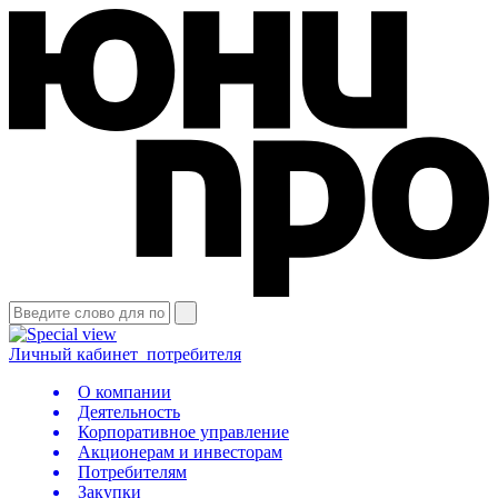
Личный кабинет
потребителя
О компании
Деятельность
Корпоративное управление
Акционерам и инвесторам
Потребителям
Закупки