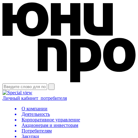
Личный кабинет
потребителя
О компании
Деятельность
Корпоративное управление
Акционерам и инвесторам
Потребителям
Закупки