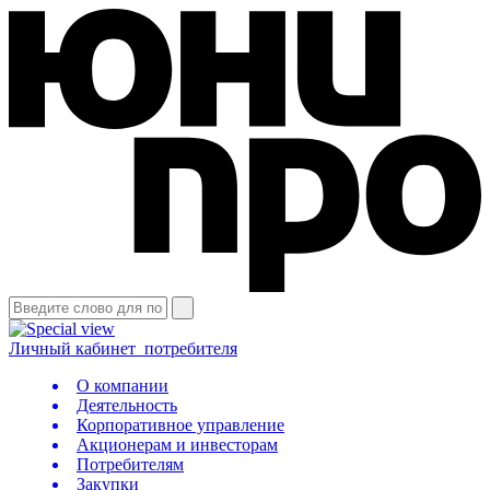
Личный кабинет
потребителя
О компании
Деятельность
Корпоративное управление
Акционерам и инвесторам
Потребителям
Закупки