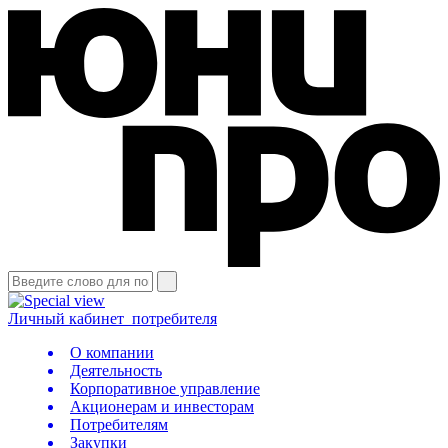
Личный кабинет
потребителя
О компании
Деятельность
Корпоративное управление
Акционерам и инвесторам
Потребителям
Закупки