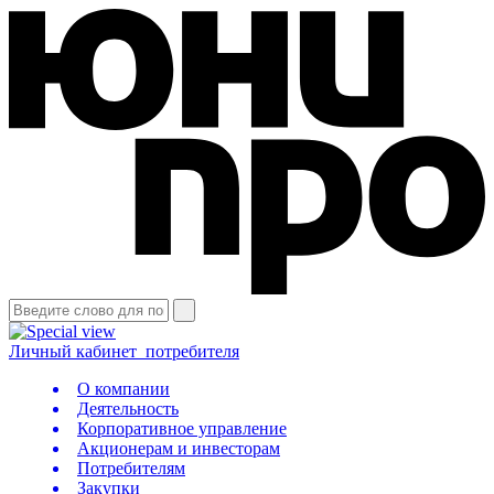
Личный кабинет
потребителя
О компании
Деятельность
Корпоративное управление
Акционерам и инвесторам
Потребителям
Закупки