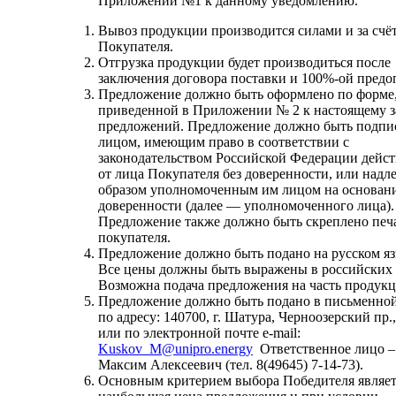
Приложении №1 к данному уведомлению.
Вывоз продукции производится силами и за счё
Покупателя.
Отгрузка продукции будет производиться после
заключения договора поставки и 100%-ой предо
Предложение должно быть оформлено по форме
приведенной в Приложении № 2 к настоящему з
предложений. Предложение должно быть подпи
лицом, имеющим право в соответствии с
законодательством Российской Федерации дейст
от лица Покупателя без доверенности, или над
образом уполномоченным им лицом на основан
доверенности (далее — уполномоченного лица).
Предложение также должно быть скреплено печ
покупателя.
Предложение должно быть подано на русском яз
Все цены должны быть выражены в российских 
Возможна подача предложения на часть продукц
Предложение должно быть подано в письменно
по адресу: 140700, г. Шатура, Черноозерский пр.,
или по электронной почте e-mail:
Kuskov_M@unipro.energy
Ответственное лицо –
Максим Алексеевич (тел. 8(49645) 7-14-73).
Основным критерием выбора Победителя являет