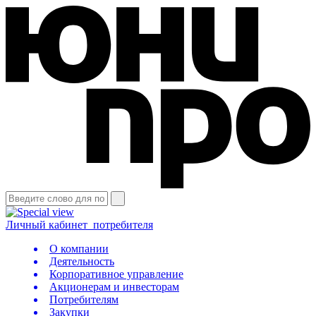
Личный кабинет
потребителя
О компании
Деятельность
Корпоративное управление
Акционерам и инвесторам
Потребителям
Закупки