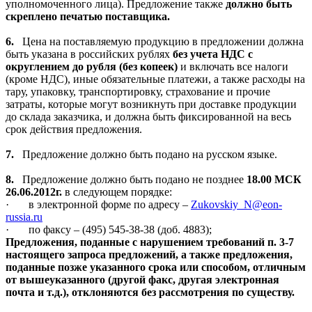
уполномоченного лица). Предложение также
должно быть
скреплено печатью поставщика.
6.
Цена на поставляемую продукцию в предложении должна
быть указана в российских рублях
без учета НДС с
округлением до рубля (без копеек)
и включать все налоги
(кроме НДС), иные обязательные платежи, а также расходы на
тару, упаковку, транспортировку, страхование и прочие
затраты, которые могут возникнуть при доставке продукции
до склада заказчика, и должна быть фиксированной на весь
срок действия предложения.
7.
Предложение должно быть подано на русском языке.
8.
Предложение должно быть подано не позднее
18.00 МСК
26.06.2012г.
в следующем порядке:
·
в электронной форме по адресу –
Zukovskiy
_
N
@
eon
-
russia
.
ru
·
по факсу – (495) 545-38-38 (доб. 4883);
Предложения, поданные с нарушением требований п. 3-7
настоящего запроса предложений, а также предложения,
поданные позже указанного срока или способом, отличным
от вышеуказанного (другой факс, другая электронная
почта и т.д.), отклоняются без рассмотрения по существу.