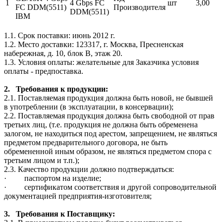
1
4 Gbps FC
шт
3,00
FC DDM(5511)
Производителя
DDM(5511)
IBM
1.1. Срок поставки: июнь 2012 г.
1.2. Место доставки: 123317, г. Москва, Пресненская
набережная, д. 10, блок B, этаж 20.
1.3. Условия оплаты: желательные для Заказчика условия
оплаты - предпоставка.
2. Требования к продукции:
2.1. Поставляемая продукция должна быть новой, не бывшей
в употреблении (в эксплуатации, в консервации);
2.2. Поставляемая продукция должна быть свободной от прав
третьих лиц, (т.е. продукция не должна быть обременена
залогом, не находиться под арестом, запрещением, не являться
предметом предварительного договора, не быть
обремененной иным образом, не являться предметом спора с
третьим лицом и т.п.);
2.3. Качество продукции должно подтверждаться:
·
паспортом на изделие;
·
сертификатом соответствия и другой сопроводительной
документацией предприятия-изготовителя;
3. Требования к Поставщику: