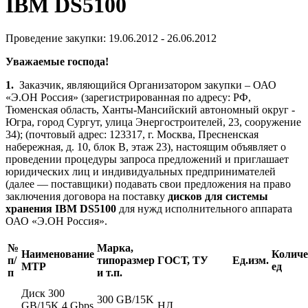
IBM DS5100
Проведение закупки: 19.06.2012 - 26.06.2012
Уважаемые господа!
1.
Заказчик, являющийся Организатором закупки –
ОАО
«Э.ОН Россия» (зарегистрированная по адресу: РФ,
Тюменская область,
Ханты-Мансийский автономный округ -
Югра,
город Сургут, улица Энергостроителей, 23, сооружение
34);
(почтовый адрес: 123317, г. Москва, Пресненская
набережная, д. 10, блок B, этаж 23), настоящим объявляет о
проведении процедуры запроса предложений и приглашает
юридических лиц и индивидуальных
предпринимателей
(далее — поставщики) подавать свои предложения на право
заключения договора на поставку
дисков для системы
хранения IBM DS5100
для нужд исполнительного аппарата
ОАО «Э.ОН Россия»
.
№
Марка,
Наименование
Количе
п/
типоразмер
ГОСТ, ТУ
Ед.изм.
МТР
ед
п
и т.п.
Диск 300
300 GB/15K
GB/15K 4 Gbps
НД