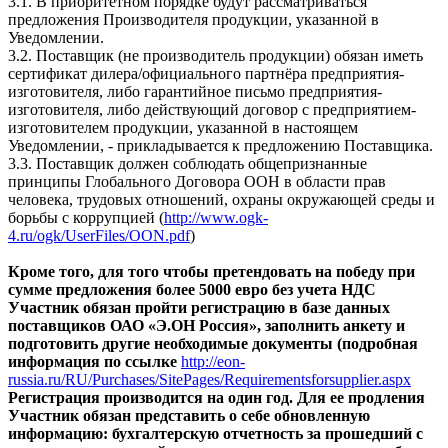
3.1. В приоритетном порядке будут рассматриваться
предложения Производителя продукции, указанной в
Уведомлении.
3.2. Поставщик (не производитель продукции) обязан иметь
сертификат дилера/официального партнёра предприятия-
изготовителя, либо гарантийное письмо предприятия-
изготовителя, либо действующий договор с предприятием-
изготовителем продукции, указанной в настоящем
Уведомлении, - прикладывается к предложению Поставщика.
3.3. Поставщик должен соблюдать общепризнанные
принципы Глобального Договора ООН в области прав
человека, трудовых отношений, охраны окружающей среды и
борьбы с коррупцией (
http://www.ogk-
4.ru/ogk/UserFiles/OON.pdf
)
Кроме того, для того чтобы претендовать на победу при
сумме предложения более 5000 евро без учета НДС
Участник обязан пройти регистрацию в базе данных
поставщиков ОАО «Э.ОН Россия», заполнить анкету и
подготовить другие необходимые документы (подробная
информация по ссылке
http://eon-
russia.ru/RU/Purchases/SitePages/Requirementsforsupplier.aspx
Регистрация производится на один год. Для ее продления
Участник обязан представить о себе обновленную
информацию: бухгалтерскую отчетность за прошедший с