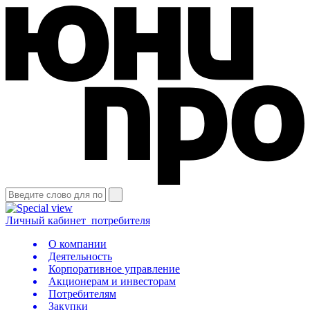
Личный кабинет
потребителя
О компании
Деятельность
Корпоративное управление
Акционерам и инвесторам
Потребителям
Закупки