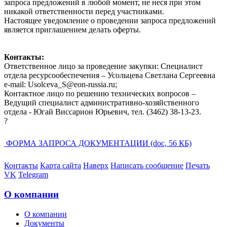
запроса предложений в любой момент, не неся при этом
никакой ответственности перед участниками.
Настоящее уведомление о проведении запроса предложений
является приглашением делать оферты.
Контакты:
Ответственное лицо за проведение закупки: Специалист
отдела ресурсообеспечения – Усольцева Светлана Сергеевна
e-mail:
Usolceva
_
S
@eon-russia.ru;
Контактное лицо по решению технических вопросов –
Ведущий специалист административно-хозяйственного
отдела - Югай Виссарион Юрьевич, тел. (3462) 38-13-23.
?
ФОРМА ЗАПРОСА ДОКУМЕНТАЦИИ (doc, 56 КБ)
Контакты
Карта сайта
Наверх
Написать сообщение
Печать
VK
Telegram
О компании
О компании
Документы