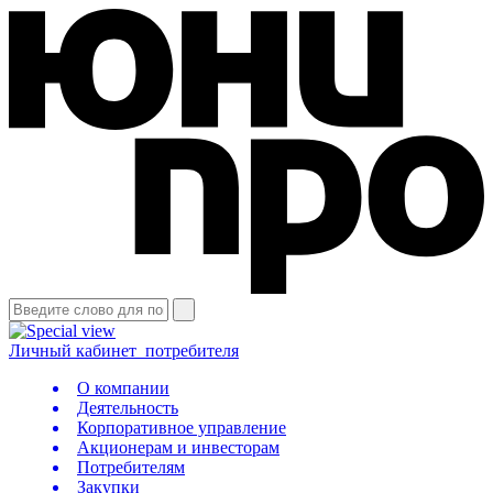
Личный кабинет
потребителя
О компании
Деятельность
Корпоративное управление
Акционерам и инвесторам
Потребителям
Закупки