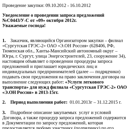
Проведение закупки: 09.10.2012 - 16.10.2012
Уведомление о проведении з
апроса предложений
№С0443/У-С от «09» октября 2012г.
Уважаемые господа!
1.
Заказчик, являющийся Организатором закупки –
филиал
«Сургутская ГРЭС-2» ОАО «Э.ОН Россия» (628406, РФ,
Тюменская обл., Ханты-Мансийский автономный округ –
Югра, г. Сургут, улица Энергостроителей, 23, сооружение 34),
настоящим объявляет о проведении процедуры запроса
предложений и приглашает юридических лиц и
индивидуальных предпринимателей (далее — подрядчики)
подавать свои предложения на право заключения договора на
выполнение следующих работ:
«Услуги легкового
транспорта» для нужд филиала «Сургутская ГРЭС-2» ОАО
«Э.ОН Россия»
в 2013-15гг.
2.
Период
выполнения работ:
01.01.2013г – 31.12.2015 г.
3.
Подробное описание закупаемых
услуг и условий
Договора, а также процедур запроса предложений содержится
в Документации по запросу предложений, которая
предоставляется любому участнику (подрядчику) по его