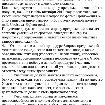
письменному запросу в следующем порядке:
Комплект документации по запросу предложений может быть
получен, начиная
с «09» октября 2012
года после того, как
участником будет направлен запрос по форме Приложения №
1 по вышеуказанному адресу либо по электронной почте e-
mail:
Usolceva
_
S
@eon-russia.ru
;
Получение документации по запросу предложений означает
согласие участника со сроками, отведенными ему на
подготовку предложения, и является основанием участия в
запросе предложений.
4.
Участвовать в данной процедуре Запроса предложений
может любое юридическое или физическое лицо, а также
объединение этих лиц (коллективный участник), способное
на законных основаниях оказать необходимую услугу. Чтобы
претендовать на победу в данной процедуре Участник
самостоятельно или коллективный участник в целом должен
отвечать следующим требованиям:
·
Участник не должен являться неплатежеспособным,
банкротом, находиться в процессе ликвидации. На имущество
Участника в части, существенной для исполнения договора,
не должен быть наложен арест, его экономическая
деятельность не должна быть приостановлена;
·
Участник должен обладать гражданской
правоспособностью в полном объеме для заключения и
исполнения Договора (должен быть зарегистрирован в