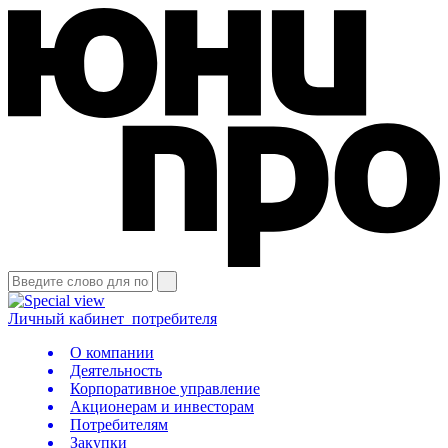
Личный кабинет
потребителя
О компании
Деятельность
Корпоративное управление
Акционерам и инвесторам
Потребителям
Закупки