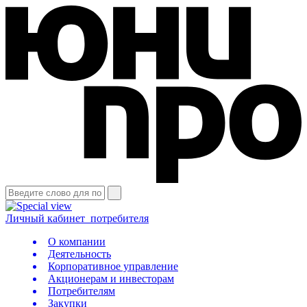
Личный кабинет
потребителя
О компании
Деятельность
Корпоративное управление
Акционерам и инвесторам
Потребителям
Закупки