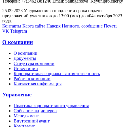
Телефон: +7(3462)381240 Email: Salibgareeva_K@unipro.energy
25.09.2023 Уведомление о продлении срока подачи
предложений участников до 13:00 (мск) до «04» октября 2023
года.
Контакты
Карта сайта
Наверх
Написать сообщение
Печать
VK
Telegram
О компании
О компании
Документы
Структура компании
Инвестиции
Корпоративная социальная ответственность
Работа в компании
Контактная информация
Управление
Практика корпоративного управления
Собрание акционеров
Менеджмент
Внутренний аудит
Комплаенс