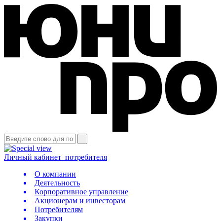
Личный кабинет
потребителя
О компании
Деятельность
Корпоративное управление
Акционерам и инвесторам
Потребителям
Закупки