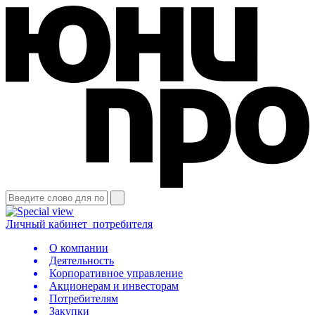
Личный кабинет
потребителя
О компании
Деятельность
Корпоративное управление
Акционерам и инвесторам
Потребителям
Закупки