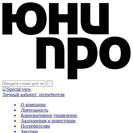
Личный кабинет
потребителя
О компании
Деятельность
Корпоративное управление
Акционерам и инвесторам
Потребителям
Закупки