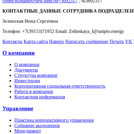
center.ru/market/view.html?id=3692317
, №3692317
КОНТАКТНЫЕ ДАННЫЕ СОТРУДНИКА ПОДРАЗДЕЛЕН
Зелинская Инна Сергеевна
Телефон: +7(39153)71952 Email: Zelinskaya_I@unipro.energy
Контакты
Карта сайта
Наверх
Написать сообщение
Печать
VK
О компании
О компании
Документы
Структура компании
Инвестиции
Корпоративная социальная ответственность
Работа в компании
Контактная информация
Управление
Практика корпоративного управления
Собрание акционеров
Менеджмент