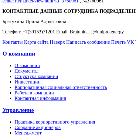
center.ru/market/view.html?id=3760961
, №3760961
КОНТАКТНЫЕ ДАННЫЕ СОТРУДНИКА ПОДРАЗДЕЛЕН
Братухина Ирина Адольфовна
Телефон: +7(39153)71201 Email: Bratuhina_I@unipro.energy
Контакты
Карта сайта
Наверх
Написать сообщение
Печать
VK
О компании
О компании
Документы
Структура компании
Инвестиции
Корпоративная социальная ответственность
Работа в компании
Контактная информация
Управление
Практика корпоративного управления
Собрание акционеров
Менеджмент