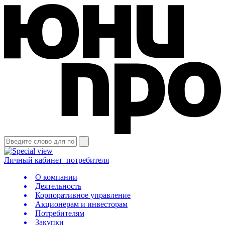
Личный кабинет
потребителя
О компании
Деятельность
Корпоративное управление
Акционерам и инвесторам
Потребителям
Закупки