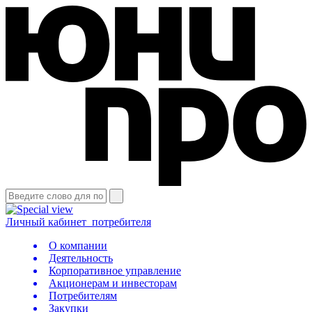
Личный кабинет
потребителя
О компании
Деятельность
Корпоративное управление
Акционерам и инвесторам
Потребителям
Закупки