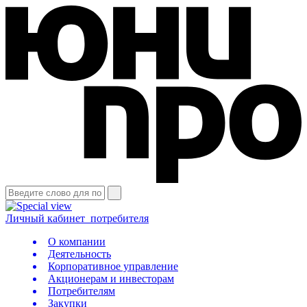
Личный кабинет
потребителя
О компании
Деятельность
Корпоративное управление
Акционерам и инвесторам
Потребителям
Закупки