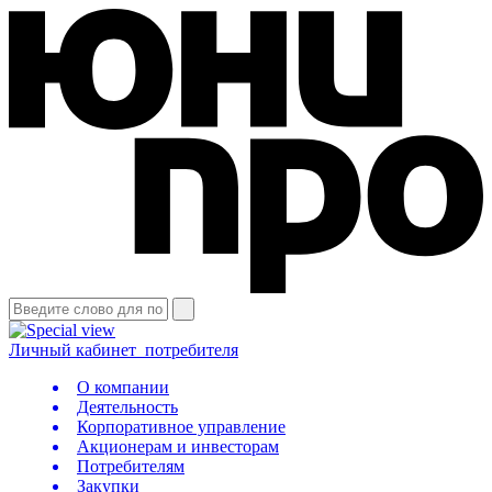
Личный кабинет
потребителя
О компании
Деятельность
Корпоративное управление
Акционерам и инвесторам
Потребителям
Закупки