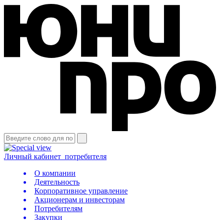
Личный кабинет
потребителя
О компании
Деятельность
Корпоративное управление
Акционерам и инвесторам
Потребителям
Закупки