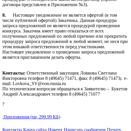
договора представлен в Приложении №3).
8.
Настоящее уведомление не является офертой (в том
числе публичной офертой) Заказчика. Данная процедура
запроса предложений не является процедурой проведения
конкурса. Заказчик имеет право отказаться от всех
полученных предложений по любой причине или прекратить
процедуру запроса предложений в любой момент, не неся при
этом никакой ответственности перед участниками.
Настоящее уведомление о проведении запроса предложений
является приглашением делать оферты.
Контакты:
Ответственный закупщик Ловкова Светлана
Викторовна телефон 8 (49645) 71471, факс 8 (49645) 71473
;
e
-
mail
:
Lovkova
_
SV
@
eon
-
russia
.
ru
По техническим вопросам обращаться к Заявителю –
Букетов
Андрей Александрович телефон
8 (49645) 71077
?
Приложения (rar, 299.99 КБ)
Контакты
Карта сайта
Наверх
Написать сообщение
Печать