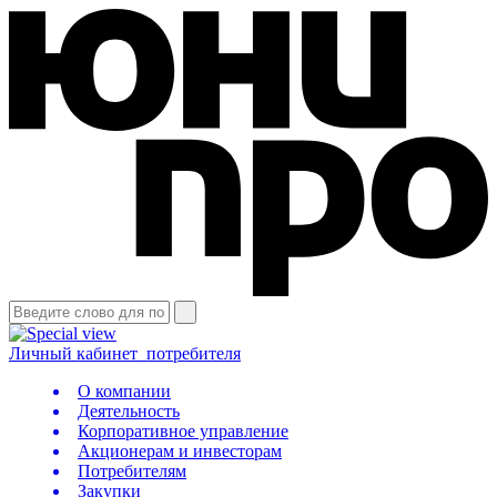
Личный кабинет
потребителя
О компании
Деятельность
Корпоративное управление
Акционерам и инвесторам
Потребителям
Закупки