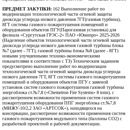
ПРЕДМЕТ ЗАКУПКИ:
162 Выполнение работ по
модернизации технологической части огневой защиты
диоксида углерода низкого давления 7ГТ(газовая турбина),
8ГТ системы газового пожаротушения помещений и
оборудования объектов ПГУ(Парогазовая установка) для
филиала «Сургутская ГРЭС-2» ПАО «Юнипро» 2025-2026
(Наделение объектов технологической части огневой защиты
диоксида углерода низкого давления газовой турбины блока
№7 (далее - 7ГТ), газовой турбины блока №8 (далее - 8ГТ)
новыми улучшенными технико-экономическими
показателями в соответствии с ТЗ) Техническим заданием
предусмотрено выполнение работ по модернизации
технологической части огневой защиты диоксида углерода
низкого давления 7ГТ, 8ГТ системы газового пожаротушения
помещений и оборудования объектов ПГУ c заменой
установок систем газового пожаротушения газовой турбины
энергоблока ст.№7,8 («Chemetron Fire Systems» 8 tonn), с
рассмотрением возможности применения систем газового
пожаротушения оборудования ППГ энергоблока ст.№7,8
(МИЖУ-10/2,2 ЗАО «АРТСОК»), находящихся на
консервации, рассмотрение возможности применения систем
газового пожаротушения модульного типа (баллоны СО2) с
разработкой проектной и рабочей документации.