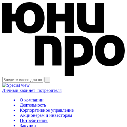
Личный кабинет
потребителя
О компании
Деятельность
Корпоративное управление
Акционерам и инвесторам
Потребителям
Закупки