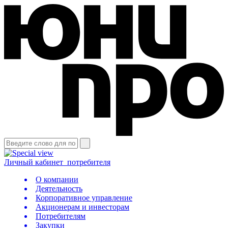
Личный кабинет
потребителя
О компании
Деятельность
Корпоративное управление
Акционерам и инвесторам
Потребителям
Закупки